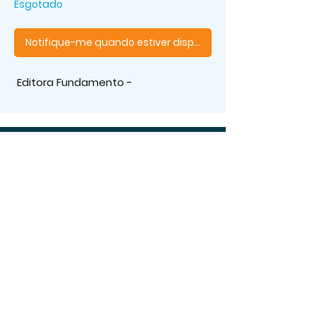
Esgotado
Notifique-me quando estiver disponível
Editora Fundamento -
Os melhores livros, aqui!