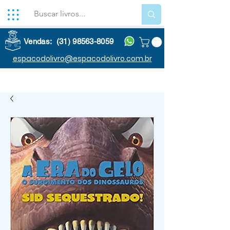
Vendas: (31) 98563-8059
espacodolivro@espacodolivro.com.br