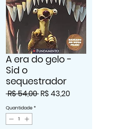
A era do gelo -
Sid o
sequestrador
Preço
Preço
 R$ 54,00 
R$ 43,20
normal
promocional
Quantidade
*