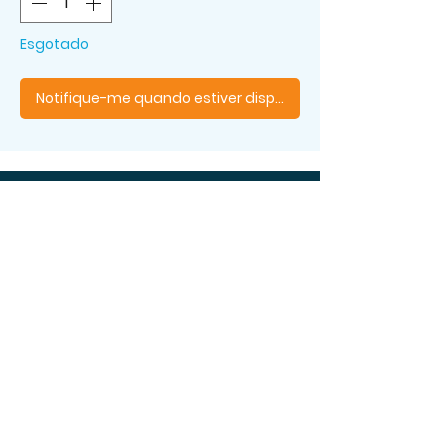
Esgotado
Notifique-me quando estiver disponível
Os melhores livros, aqui!