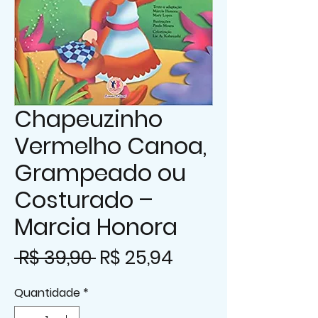
Chapeuzinho
Vermelho Canoa,
Grampeado ou
Costurado –
Marcia Honora
Preço
Preço
 R$ 39,90 
R$ 25,94
normal
promocional
Quantidade
*