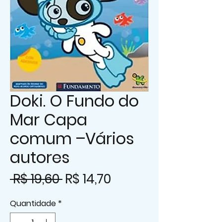
Doki. O Fundo do
Mar Capa
comum –Vários
autores
Preço
Preço
 R$ 19,60 
R$ 14,70
normal
promocional
Quantidade
*