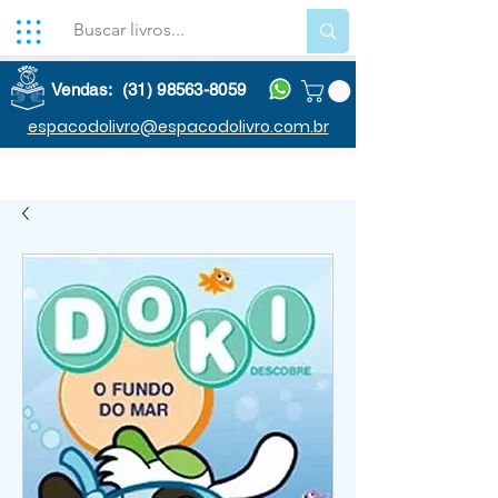
Vendas: (31) 98563-8059
espacodolivro@espacodolivro.com.br