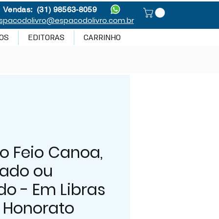
Vendas: (31) 98563-8059
spacodolivro@espacodolivro.com.br
OS
EDITORAS
CARRINHO
o Feio Canoa,
ado ou
o - Em Libras
a Honorato