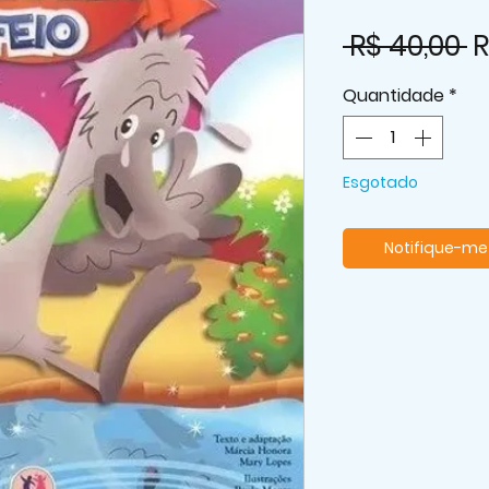
P
 R$ 40,00 
R
n
Quantidade
*
Esgotado
Notifique-me 