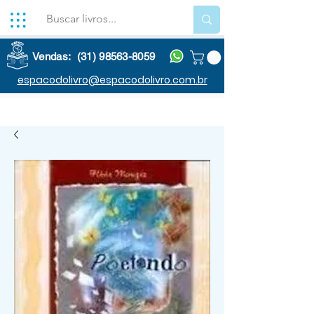
Vendas: (31) 98563-8059
espacodolivro@espacodolivro.com.br