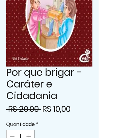
Por que brigar -
Caráter e
Cidadania
Preço
Preço
 R$ 20,00 
R$ 10,00
normal
promocional
Quantidade
*