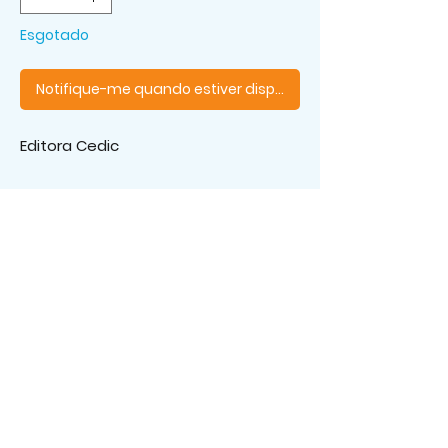
Esgotado
Notifique-me quando estiver disponível
Editora Cedic
Os melhores livros, aqui!