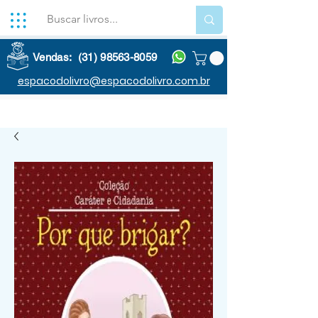
Vendas: (31) 98563-8059
espacodolivro@espacodolivro.com.br