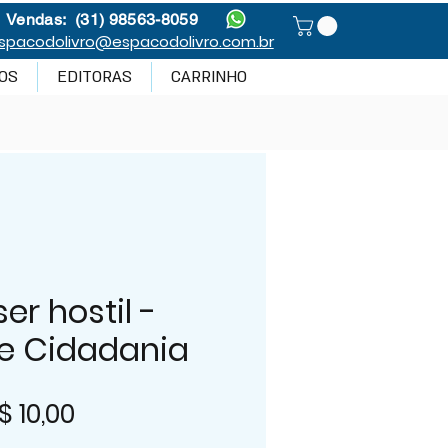
Vendas: (31) 98563-8059
spacodolivro@espacodolivro.com.br
OS
EDITORAS
CARRINHO
er hostil -
 e Cidadania
reço
Preço
$ 10,00
ormal
promocional