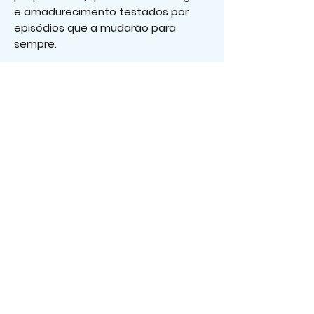
e amadurecimento testados por
episódios que a mudarão para
sempre.
Dimensões (Comprimento x
Largura x Altura)
Os melhores livros, aqui!