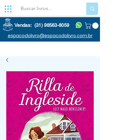
Vendas: (31) 98563-8059
espacodolivro@espacodolivro.com.br