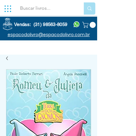
Vendas: (31) 98563-8059
espacodolivro@espacodolivro.com.br