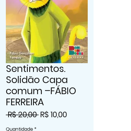
Sentimentos.
Solidão Capa
comum –FÁBIO
FERREIRA
Preço
Preço
 R$ 20,00 
R$ 10,00
normal
promocional
Quantidade
*