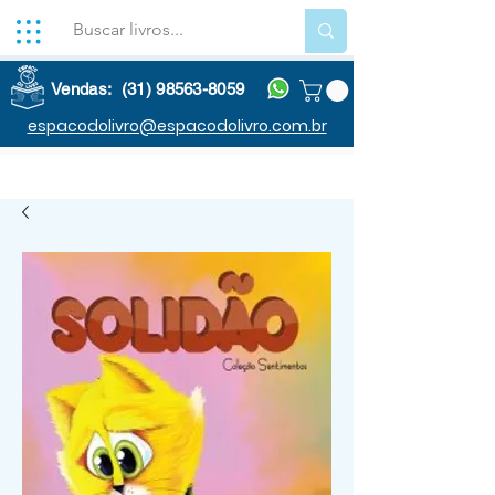
Vendas: (31) 98563-8059
espacodolivro@espacodolivro.com.br