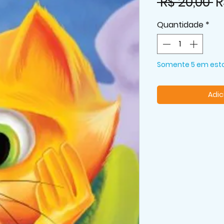
P
 R$ 20,00 
R
n
Quantidade
*
Somente 5 em est
Adic