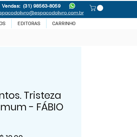
Vendas: (31) 98563-8059
spacodolivro@espacodolivro.com.br
OS
EDITORAS
CARRINHO
tos. Tristeza
mum - FÁBIO