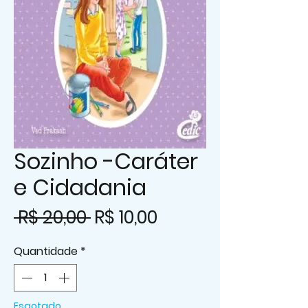
Sozinho -Caráter
e Cidadania
Preço
Preço
 R$ 20,00 
R$ 10,00
normal
promocional
Quantidade
*
Esgotado