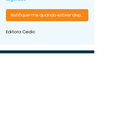
Notifique-me quando estiver disponível
Editora Cedic
Os melhores livros, aqui!